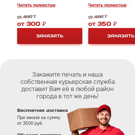
В наличии размеры от 65*45
Чтобы правильно подо
Читать полностью
Читать полностью
мм до 210*148 мм.
подушку необходимо з
модель вашей оснастк
от 400 ₽
от 400 ₽
Цена зависит от моде
от 300 ₽
от 350 ₽
оснастки.
ЗАКАЗАТЬ
ЗАКАЗАТЬ
Закажите печать и наша
собственная курьерская служба
доставит Вам eё в любой район
города в тот же день!
Бесплатная доставка
При заказе на сумму
от 3500 руб.
Обычная доставка