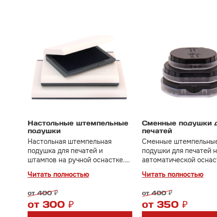
Настольные штемпельные
Сменные подушки 
подушки
печатей
Настольная штемпельная
Сменные штемпельны
подушка для печатей и
подушки для печатей 
штампов на ручной оснастке.
автоматической оснас
В наличии размеры от 65*45
Чтобы правильно подо
Читать полностью
Читать полностью
мм до 210*148 мм.
подушку необходимо з
модель вашей оснастк
от 400 ₽
от 400 ₽
Цена зависит от моде
от 300 ₽
от 350 ₽
оснастки.