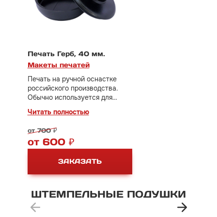
Печать Герб, 40 мм.
Макеты печатей
Печать на ручной оснастке
российского производства.
Обычно используется для
небольшого документооборота.
Читать полностью
В стоимость включено
изготовление клише печати за
от 700 ₽
500 руб.
от 600 ₽
Дополнительно потребуется
настольная штемпельная
ЗАКАЗАТЬ
подушка.
ШТЕМПЕЛЬНЫЕ
ПОДУШКИ