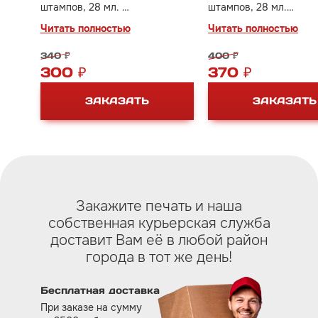
штампов, 28 мл.
штампов, 28 мл.
Применяется для постановки
Имеет более вязкую
Читать полностью
Читать полностью
оттисков на обычную бумагу,
консистенцию по срав
картон.
Trodat, что упрощает 
340 ₽
400 ₽
заправки штемпельны
300 ₽
370 ₽
подушек.
Применяется для пост
ЗАКАЗАТЬ
ЗАКАЗАТЬ
оттисков на обычную 
картон.
Закажите печать и наша
собственная курьерская служба
доставит Вам eё в любой район
города в тот же день!
Бесплатная доставка
При заказе на сумму