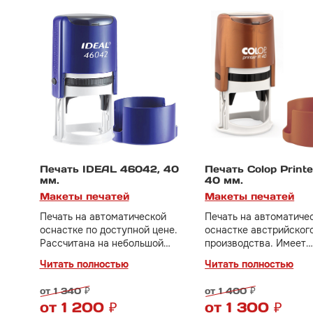
Печать IDEAL 46042, 40
Печать Colop Print
мм.
40 мм.
Макеты печатей
Макеты печатей
Печать на автоматической
Печать на автоматиче
оснастке по доступной цене.
оснастке австрийског
Рассчитана на небольшой
производства. Имеет
документооборот. Идеальный
бесшумный и плавный
Читать полностью
Читать полностью
вариант для тех, кто только
механизм, отличное к
начинает свое дело.
оттиска.
от 1 340 ₽
от 1 400 ₽
В стоимость включено
В стоимость включено
от 1 200 ₽
от 1 300 ₽
изготовление клише печати за
изготовление клише п