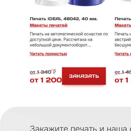
Печать IDEAL 46042, 40 мм.
Печать
Макеты печатей
Макеты
Печать на автоматической оснастке по
Печать 
доступной цене. Рассчитана на
австрий
небольшой документооборот.
бесшумн
Идеальный вариант для тех, кто только
отлично
Читать полностью
Читать 
начинает свое дело.
В стоим
В стоимость включено изготовление
клише п
клише печати за 500 руб.
от 1 340 ₽
от 1 4
ЗАКАЗАТЬ
от 1 200 ₽
от 1
Закажите печать и наша 