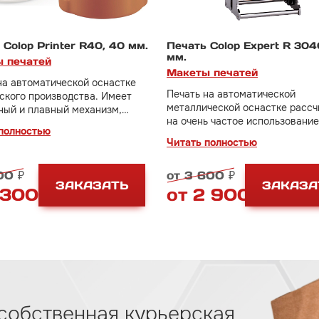
 Colop Printer R40, 40 мм.
Печать Colop Expert R 304
мм.
 печатей
Макеты печатей
на автоматической оснастке
Печать на автоматической
ского производства. Имеет
металлической оснастке рассч
ый и плавный механизм,
на очень частое использование
е качество оттиска.
полностью
практически вечный механизм.
ость включено изготовление
Читать полностью
В стоимость включено изготов
ечати за 550 руб.
клише печати за 500 руб.
00 ₽
от 3 600 ₽
ЗАКАЗАТЬ
ЗАКАЗА
 300 ₽
от 2 900 ₽
собственная курьерская