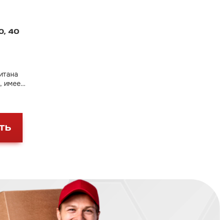
0, 40
итана
, имеет
ление
ТЬ